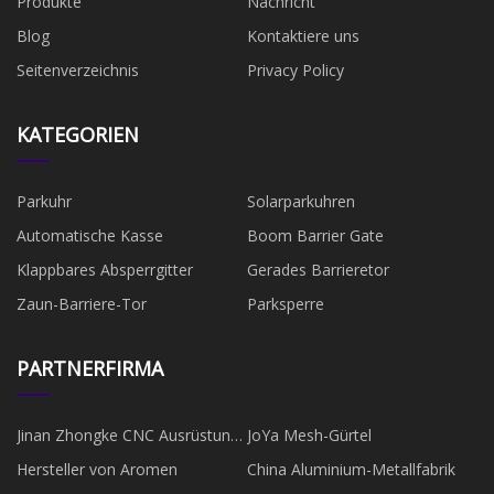
Produkte
Nachricht
Blog
Kontaktiere uns
Seitenverzeichnis
Privacy Policy
KATEGORIEN
Parkuhr
Solarparkuhren
Automatische Kasse
Boom Barrier Gate
Klappbares Absperrgitter
Gerades Barrieretor
Zaun-Barriere-Tor
Parksperre
PARTNERFIRMA
Jinan Zhongke CNC Ausrüstung
JoYa Mesh-Gürtel
Co., Ltd
Hersteller von Aromen
China Aluminium-Metallfabrik