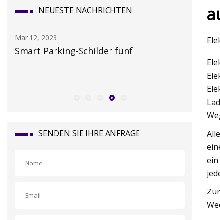
a
NEUESTE NACHRICHTEN
Mar 12, 2023
Mar 14, 20
Ele
ile
Smart Parking-Schilder fünf
Richtlin
Ele
Kennzeic
Ele
Ele
Lad
Weg
SENDEN SIE IHRE ANFRAGE
All
ein
ein
jed
Zum
Wec