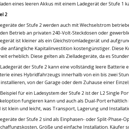
laden eines leeren Akkus mit einem Ladegerät der Stufe 1 k
el 2
egeräte der Stufe 2 werden auch mit Wechselstrom betriebe
 den Betrieb an privaten 240-Volt-Steckdosen oder gewerbli
egerät ist kleiner als ein Gleichstromladegerät und aufgru
 die anfängliche Kapitalinvestition kostengünstiger. Dies
heit erheblich. Diese gelten als Zielladegeräte, da es Stund
 Ladegerät der Stufe 2 kann eine vollständig leere Batterie 
terie eines Hybridfahrzeugs innerhalb von ein bis zwei Stun
 installieren, von der Garage oder dem Zuhause einer Einze
 Beispiel für ein Ladesystem der Stufe 2 ist der L2 Single P
keloption fungieren kann und auch als Dual-Port erhältlich i
 ist klein und leicht, was Transport, Lagerung und Installati
egeräte der Stufe 2 sind als Einphasen- oder Split-Phase-Op
chaffungskosten, Größe und einfache Installation. Käufer sol