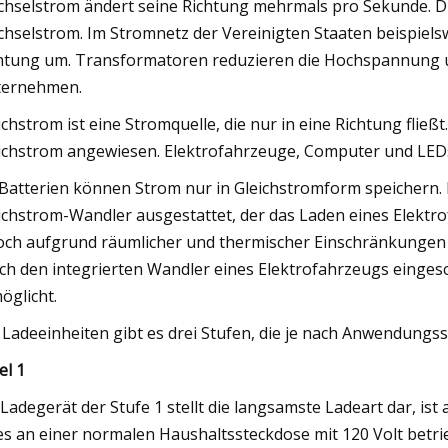
hselstrom ändert seine Richtung mehrmals pro Sekunde. D
hselstrom. Im Stromnetz der Vereinigten Staaten beispiels
htung um. Transformatoren reduzieren die Hochspannung u
ternehmen.
ichstrom ist eine Stromquelle, die nur in eine Richtung fließ
ichstrom angewiesen. Elektrofahrzeuge, Computer und LEDs
Batterien können Strom nur in Gleichstromform speichern.
ichstrom-Wandler ausgestattet, der das Laden eines Elektr
och aufgrund räumlicher und thermischer Einschränkungen 
ch den integrierten Wandler eines Elektrofahrzeugs einges
öglicht.
 Ladeeinheiten gibt es drei Stufen, die je nach Anwendungssz
el 1
 Ladegerät der Stufe 1 stellt die langsamste Ladeart dar, i
es an einer normalen Haushaltssteckdose mit 120 Volt betr