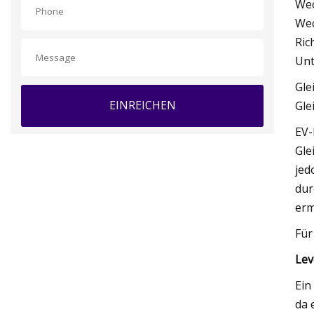
Wec
Wec
Ric
Un
Gle
EINREICHEN
Gle
EV-
Gle
jed
dur
erm
Für
Lev
Ein
da 