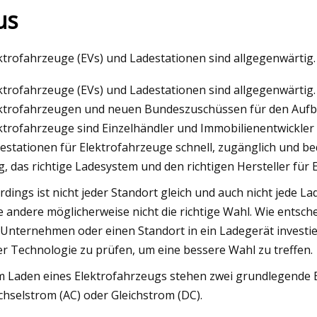
us
23
Mar 06, 2023
ktrofahrzeuge (EVs) und Ladestationen sind allgegenwärtig.
ien für automatische
Festival Internation
ktrofahrzeuge (EVs) und Ladestationen sind allgegenwärti
henleser in Kalifornien
Zahlungssystem
ktrofahrzeugen und neuen Bundeszuschüssen für den Aufbau
ktrofahrzeuge sind Einzelhändler und Immobilienentwickler sc
estationen für Elektrofahrzeuge schnell, zugänglich und b
, das richtige Ladesystem und den richtigen Hersteller für 
erdings ist nicht jeder Standort gleich und auch nicht jede Lad
e andere möglicherweise nicht die richtige Wahl. Wie entsche
 Unternehmen oder einen Standort in ein Ladegerät investi
er Technologie zu prüfen, um eine bessere Wahl zu treffen.
 Laden eines Elektrofahrzeugs stehen zwei grundlegende 
hselstrom (AC) oder Gleichstrom (DC).