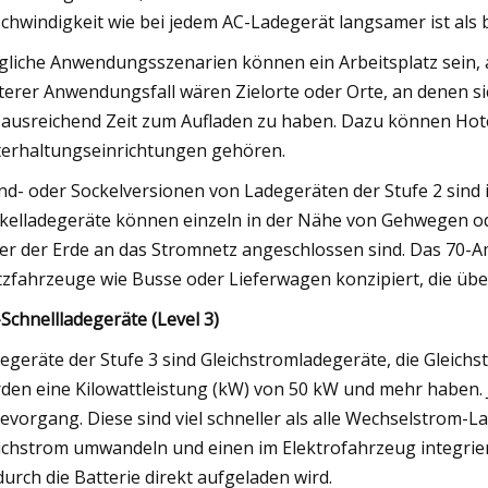
chwindigkeit wie bei jedem AC-Ladegerät langsamer ist als 
liche Anwendungsszenarien können ein Arbeitsplatz sein, a
terer Anwendungsfall wären Zielorte oder Orte, an denen 
ausreichend Zeit zum Aufladen zu haben. Dazu können Hote
erhaltungseinrichtungen gehören.
d- oder Sockelversionen von Ladegeräten der Stufe 2 sind i
kelladegeräte können einzeln in der Nähe von Gehwegen ode
er der Erde an das Stromnetz angeschlossen sind. Das 70-Am
zfahrzeuge wie Busse oder Lieferwagen konzipiert, die über
Schnellladegeräte (Level 3)
egeräte der Stufe 3 sind Gleichstromladegeräte, die Gleich
den eine Kilowattleistung (kW) von 50 kW und mehr haben. J
evorgang. Diese sind viel schneller als alle Wechselstrom-L
ichstrom umwandeln und einen im Elektrofahrzeug integr
urch die Batterie direkt aufgeladen wird.