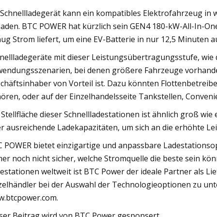
 Schnellladegerät kann ein kompatibles Elektrofahrzeug in w
laden. BTC POWER hat kürzlich sein GEN4 180-kW-All-In-One 
ug Strom liefert, um eine EV-Batterie in nur 12,5 Minuten a
nellladegeräte mit dieser Leistungsübertragungsstufe, wie 
endungsszenarien, bei denen größere Fahrzeuge vorhanden
chäftsinhaber von Vorteil ist. Dazu könnten Flottenbetreib
ören, oder auf der Einzelhandelsseite Tankstellen, Conveni
 Stellfläche dieser Schnellladestationen ist ähnlich groß w
r ausreichende Ladekapazitäten, um sich an die erhöhte L
 POWER bietet einzigartige und anpassbare Ladestationsopt
er noch nicht sicher, welche Stromquelle die beste sein könn
estationen weltweit ist BTC Power der ideale Partner als L
zelhändler bei der Auswahl der Technologieoptionen zu unt
.btcpower.com.
ser Beitrag wird von BTC Power gesponsert