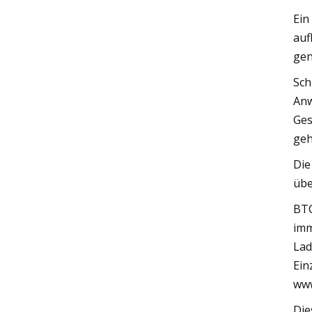
Ein
auf
gen
Sch
Anw
Ges
geh
Die
übe
BTC
imm
Lad
Ein
www
Die