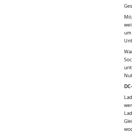
Ges
Mög
wei
um 
Unt
Wan
Soc
unt
Nut
DC-
Lad
wer
Lad
Gle
wod