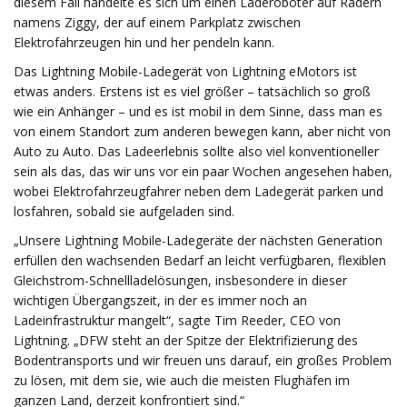
diesem Fall handelte es sich um einen Laderoboter auf Rädern
namens Ziggy, der auf einem Parkplatz zwischen
Elektrofahrzeugen hin und her pendeln kann.
Das Lightning Mobile-Ladegerät von Lightning eMotors ist
etwas anders. Erstens ist es viel größer – tatsächlich so groß
wie ein Anhänger – und es ist mobil in dem Sinne, dass man es
von einem Standort zum anderen bewegen kann, aber nicht von
Auto zu Auto. Das Ladeerlebnis sollte also viel konventioneller
sein als das, das wir uns vor ein paar Wochen angesehen haben,
wobei Elektrofahrzeugfahrer neben dem Ladegerät parken und
losfahren, sobald sie aufgeladen sind.
„Unsere Lightning Mobile-Ladegeräte der nächsten Generation
erfüllen den wachsenden Bedarf an leicht verfügbaren, flexiblen
Gleichstrom-Schnellladelösungen, insbesondere in dieser
wichtigen Übergangszeit, in der es immer noch an
Ladeinfrastruktur mangelt“, sagte Tim Reeder, CEO von
Lightning. „DFW steht an der Spitze der Elektrifizierung des
Bodentransports und wir freuen uns darauf, ein großes Problem
zu lösen, mit dem sie, wie auch die meisten Flughäfen im
ganzen Land, derzeit konfrontiert sind.“