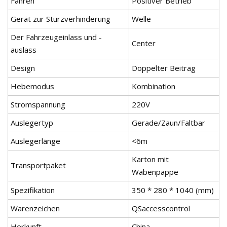
Fahren
Positiver Betrieb
Gerät zur Sturzverhinderung
Welle
Der Fahrzeugeinlass und -
Center
auslass
Design
Doppelter Beitrag
Hebemodus
Kombination
Stromspannung
220V
Auslegertyp
Gerade/Zaun/Faltbar
Auslegerlänge
<6m
Karton mit
Transportpaket
Wabenpappe
Spezifikation
350 * 280 * 1040 (mm)
Warenzeichen
QSaccesscontrol
Herkunft
China