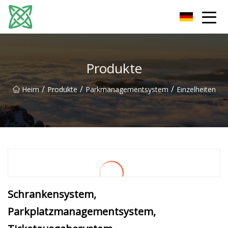
Yunnan Silver Stream Co., Ltd
Produkte
/
/
/
Heim
Produkte
Parkmanagementsystem
Einzelheiten
Schrankensystem,
Parkplatzmanagementsystem,