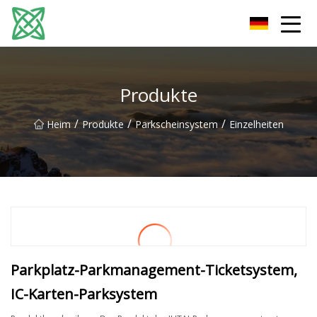
Yunnan Silver Stream Co., Ltd
Produkte
/
/
/
Heim
Produkte
Parkscheinsystem
Einzelheiten
Parkplatz-Parkmanagement-Ticketsystem,
IC-Karten-Parksystem