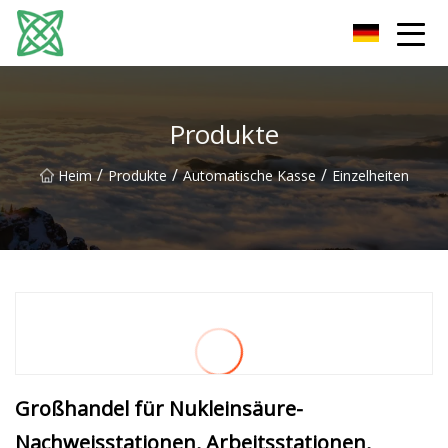
Yunnan Silver Stream Co., Ltd
Produkte
/
/
/
Heim
Produkte
Automatische Kasse
Einzelheiten
Großhandel für Nukleinsäure-
Nachweisstationen, Arbeitsstationen,