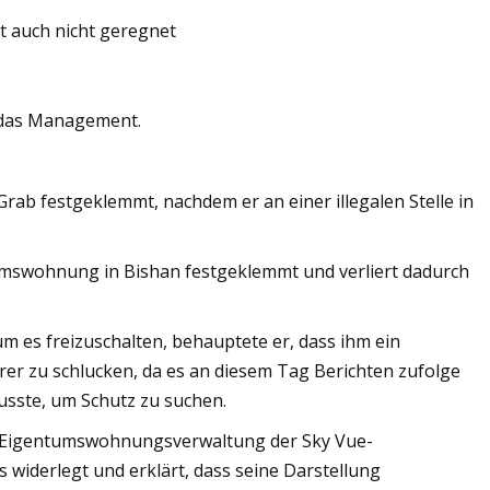
at auch nicht geregnet
ales RFID-
e das Management.
ab festgeklemmt, nachdem er an einer illegalen Stelle in
tumswohnung in Bishan festgeklemmt und verliert dadurch
m es freizuschalten, behauptete er, dass ihm ein
rer zu schlucken, da es an diesem Tag Berichten zufolge
musste, um Schutz zu suchen.
ie Eigentumswohnungsverwaltung der Sky Vue-
widerlegt und erklärt, dass seine Darstellung