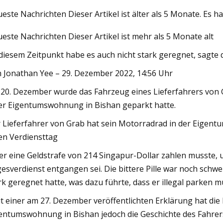
este Nachrichten Dieser Artikel ist älter als 5 Monate. Es h
este Nachrichten Dieser Artikel ist mehr als 5 Monate alt
23
Mar 06, 2023
ien für automatische
Festival Internation
diesem Zeitpunkt habe es auch nicht stark geregnet, sagt
henleser in Kalifornien
Zahlungssystem
 Jonathan Yee – 29. Dezember 2022, 14:56 Uhr
20. Dezember wurde das Fahrzeug eines Lieferfahrers von Gr
er Eigentumswohnung in Bishan geparkt hatte.
 Lieferfahrer von Grab hat sein Motorradrad in der Eigen
en Verdiensttag
er eine Geldstrafe von 214 Singapur-Dollar zahlen musste, u
esverdienst entgangen sei. Die bittere Pille war noch schwe
rk geregnet hatte, was dazu führte, dass er illegal parken 
t einer am 27. Dezember veröffentlichten Erklärung hat d
entumswohnung in Bishan jedoch die Geschichte des Fahrers 