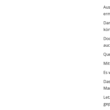
Aus
erm
Dar
kön
Doc
auc
Que
Mit
Es 
Das
Man
Let
gep