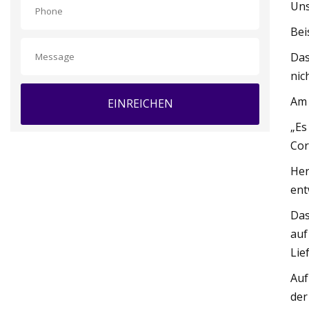
Uns
Bei
Das
nic
Am 
EINREICHEN
„Es
Cor
Her
ent
Das
auf
Lie
Auf
der