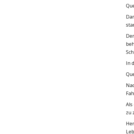
Que
Dar
sta
Der
beh
Sch
In 
Que
Nac
Fah
Als
zu 
Her
Leb