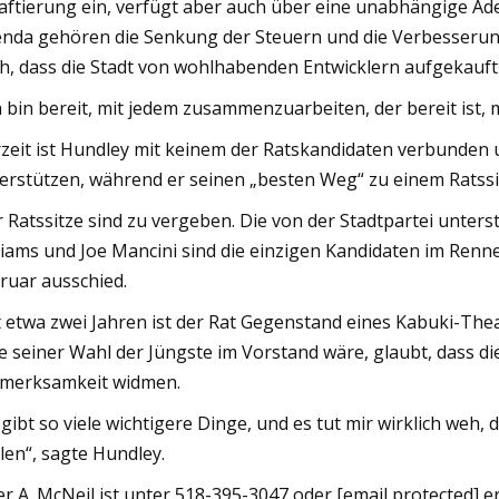
aftierung ein, verfügt aber auch über eine unabhängige Ad
nda gehören die Senkung der Steuern und die Verbesserung
h, dass die Stadt von wohlhabenden Entwicklern aufgekauft 
h bin bereit, mit jedem zusammenzuarbeiten, der bereit ist
zeit ist Hundley mit keinem der Ratskandidaten verbunden u
erstützen, während er seinen „besten Weg“ zu einem Ratssit
r Ratssitze sind zu vergeben. Die von der Stadtpartei unter
liams und Joe Mancini sind die einzigen Kandidaten im Renn
ruar ausschied.
t etwa zwei Jahren ist der Rat Gegenstand eines Kabuki-The
le seiner Wahl der Jüngste im Vorstand wäre, glaubt, dass
merksamkeit widmen.
 gibt so viele wichtigere Dinge, und es tut mir wirklich weh
llen“, sagte Hundley.
er A. McNeil ist unter 518-395-3047 oder [email protected] e