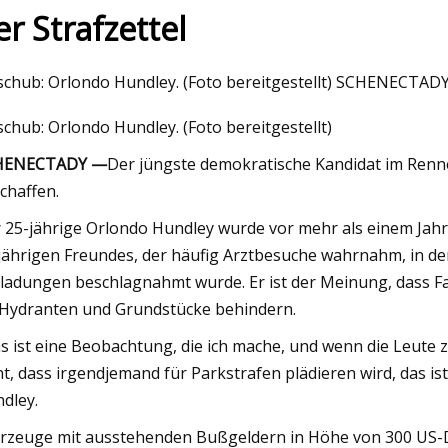
er Strafzettel
23
schub: Orlondo Hundley. (Foto bereitgestellt) SCHENECTAD
 Internationales RFID-
schub: Orlondo Hundley. (Foto bereitgestellt)
ssystem
HENECTADY —
Der jüngste demokratische Kandidat im Renne
chaffen.
 25-jährige Orlondo Hundley wurde vor mehr als einem Jah
jährigen Freundes, der häufig Arztbesuche wahrnahm, in d
ladungen beschlagnahmt wurde. Er ist der Meinung, dass F
 Hydranten und Grundstücke behindern.
s ist eine Beobachtung, die ich mache, und wenn die Leute z
ht, dass irgendjemand für Parkstrafen plädieren wird, das is
dley.
rzeuge mit ausstehenden Bußgeldern in Höhe von 300 US-