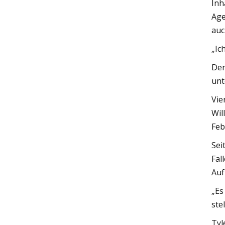
Inh
Age
auc
„Ic
Der
unt
Vie
Wil
Feb
Sei
Fal
Auf
„Es
ste
Tyl