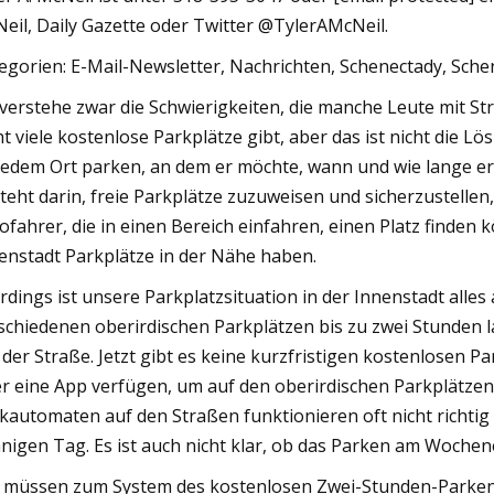
eil, Daily Gazette oder Twitter @TylerAMcNeil.
egorien: E-Mail-Newsletter, Nachrichten, Schenectady, Sch
 verstehe zwar die Schwierigkeiten, die manche Leute mit Str
ht viele kostenlose Parkplätze gibt, aber das ist nicht die 
jedem Ort parken, an dem er möchte, wann und wie lange e
teht darin, freie Parkplätze zuzuweisen und sicherzustelle
ofahrer, die in einen Bereich einfahren, einen Platz finden
enstadt Parkplätze in der Nähe haben.
erdings ist unsere Parkplatzsituation in der Innenstadt alles
schiedenen oberirdischen Parkplätzen bis zu zwei Stunden
 der Straße. Jetzt gibt es keine kurzfristigen kostenlosen 
r eine App verfügen, um auf den oberirdischen Parkplätze
kautomaten auf den Straßen funktionieren oft nicht richtig
nigen Tag. Es ist auch nicht klar, ob das Parken am Wochen
 müssen zum System des kostenlosen Zwei-Stunden-Parken