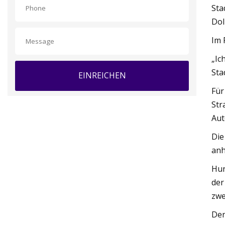
Sta
Dol
Im 
„Ic
Sta
EINREICHEN
Für
Str
Aut
Die
anh
Hun
der
zwe
Der