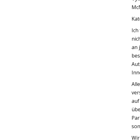
McN
Kat
Ich
nic
an 
bes
Aut
Inn
All
ver
auf
übe
Par
son
Wir