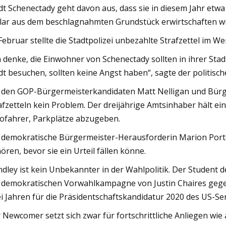
dt Schenectady geht davon aus, dass sie in diesem Jahr et
lar aus dem beschlagnahmten Grundstück erwirtschaften wi
Februar stellte die Stadtpolizei unbezahlte Strafzettel im We
h denke, die Einwohner von Schenectady sollten in ihrer Sta
dt besuchen, sollten keine Angst haben“, sagte der politisc
 den GOP-Bürgermeisterkandidaten Matt Nelligan und Bürge
afzetteln kein Problem. Der dreijährige Amtsinhaber hält ei
ofahrer, Parkplätze abzugeben.
 demokratische Bürgermeister-Herausforderin Marion Porter
ören, bevor sie ein Urteil fällen könne.
dley ist kein Unbekannter in der Wahlpolitik. Der Student
 demokratischen Vorwahlkampagne von Justin Chaires geg
i Jahren für die Präsidentschaftskandidatur 2020 des US-Se
 Newcomer setzt sich zwar für fortschrittliche Anliegen wi