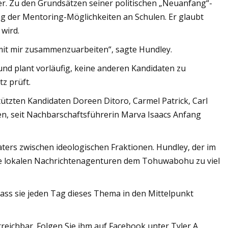
er. Zu den Grundsätzen seiner politischen „Neuanfang“-
 der Mentoring-Möglichkeiten an Schulen. Er glaubt
wird.
, mit mir zusammenzuarbeiten“, sagte Hundley.
nd plant vorläufig, keine anderen Kandidaten zu
z prüft.
stützten Kandidaten Doreen Ditoro, Carmel Patrick, Carl
en, seit Nachbarschaftsführerin Marva Isaacs Anfang
aters zwischen ideologischen Fraktionen. Hundley, der im
 die lokalen Nachrichtenagenturen dem Tohuwabohu zu viel
, dass sie jeden Tag dieses Thema in den Mittelpunkt
rreichbar. Folgen Sie ihm auf Facebook unter Tyler A.