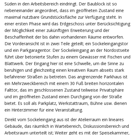
Süden in den Arbeitsbereich eindringt. Der Baublock ist so
nebeneinander angeordnet, dass im geöffneten Zustand eine
maximal nutzbare Grundstücksfläche zur Verfügung steht. In
einer ersten Phase wird das Erdgeschoss unter Berücksichtigung
der Möglichkeit einer zukünftigen Erweiterung und der
Beschaffenheit der bis dahin vorhandenen Räume entworfen.
Die Vorderansicht ist in zwei Teile geteilt; ein Sockeleingangstor
und ein Parkgaragentor. Der Sockeleingang an der Nordostseite
führt über betonierte Stufen zu einem Gewässer mit Fischen und
Blattwerk. Der Eingang hier ist eine Schwelle, um die Sinne zu
beruhigen und gleichzeitig einen kreativen Raum abseits stark
befahrener Straßen zu betreten. Das angrenzende Parkhaus ist
ein Mehrzweckbereich mit einem 30 Fuß breiten horizontalen
Falttor, das im geschlossenen Zustand teilweise Privatsphäre
und im geöffneten Zustand einen Durchgang von der Straße
bietet. Es soll als Parkplatz, Werkstattraum, Bühne usw. dienen
ein Hinterzimmer für eine Veranstaltung.
Direkt vom Sockeleingang aus ist der Atelierraum ein lineares
Gebäude, das räumlich in Wartebereich, Diskussionsbereich und
Arbeitsraum unterteilt ist; Weiter geht es mit der Speisekammer,