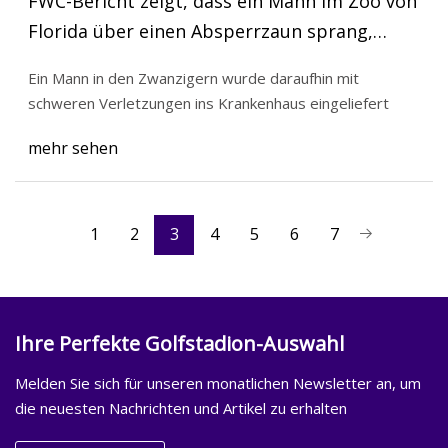
FWC-Bericht zeigt, dass ein Mann im Zoo von
Florida über einen Absperrzaun sprang,
bevor er von einem Tiger angegriffen wurde
Ein Mann in den Zwanzigern wurde daraufhin mit
schweren Verletzungen ins Krankenhaus eingeliefert
mehr sehen
1
2
3
4
5
6
7
Ihre Perfekte Golfstadion-Auswahl
Melden Sie sich für unseren monatlichen Newsletter an, um
die neuesten Nachrichten und Artikel zu erhalten