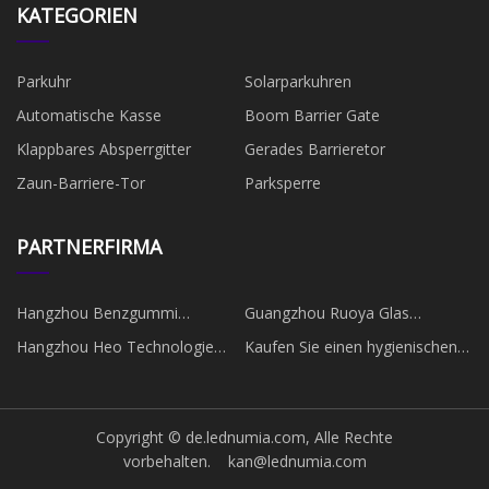
KATEGORIEN
Parkuhr
Solarparkuhren
Automatische Kasse
Boom Barrier Gate
Klappbares Absperrgitter
Gerades Barrieretor
Zaun-Barriere-Tor
Parksperre
PARTNERFIRMA
Hangzhou Benzgummi
Guangzhou Ruoya Glas
Medizinisch Technologie Co.,
Produkte Co., Ltd.
Hangzhou Heo Technologie
Kaufen Sie einen hygienischen
Ltd
Co., Ltd
Drucktransmitter
Copyright © de.lednumia.com, Alle Rechte
vorbehalten.
kan@lednumia.com