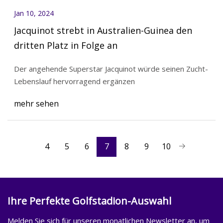
Jan 10, 2024
Jacquinot strebt in Australien-Guinea den
dritten Platz in Folge an
Der angehende Superstar Jacquinot würde seinen Zucht-
Lebenslauf hervorragend ergänzen
mehr sehen
4
5
6
7
8
9
10
Ihre Perfekte Golfstadion-Auswahl
Melden Sie sich für unseren monatlichen Newsletter an, um