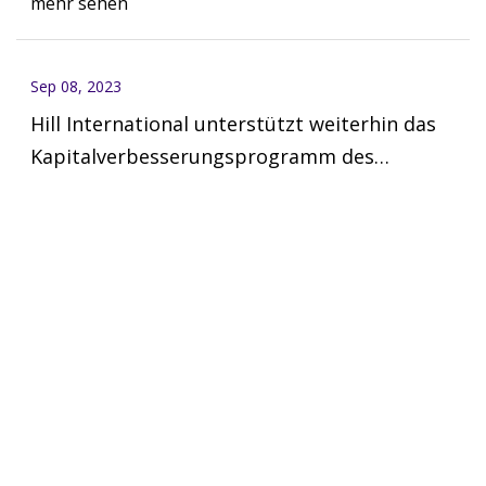
mehr sehen
Sep 08, 2023
Hill International unterstützt weiterhin das
Kapitalverbesserungsprogramm des
Luftfahrtministeriums der Stadt Phoenix am
PHILADELPHIA und PHOENIX, 5. Juni 2023 (GLOBE
Phoenix Sky Harbor International Airport
NEWSWIRE) – Hill International,
mehr sehen
Sep 08, 2023
Pläne, die Menschen besser mit der sich
entwickelnden Landschaft von San Pedro zu
verbinden, folgen später in diesem Jahr